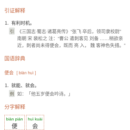
引证解释
⒈ 有利时机。
《三国志·蜀志·诸葛亮传》“张飞 卒后，领司隶校尉”
引
南朝 宋 裴松之 注：“曹公 遣刺客见 刘备 ……稍欲亲
近，刺者尚未得便会，既而 亮 入， 魏 客神色失措。”
国语辞典
便会
[ biàn huì ]
⒈ 就能、就会。
如：「他五岁便会吟诗。」
例
分字解释
biàn pián
huì kuài
便
会