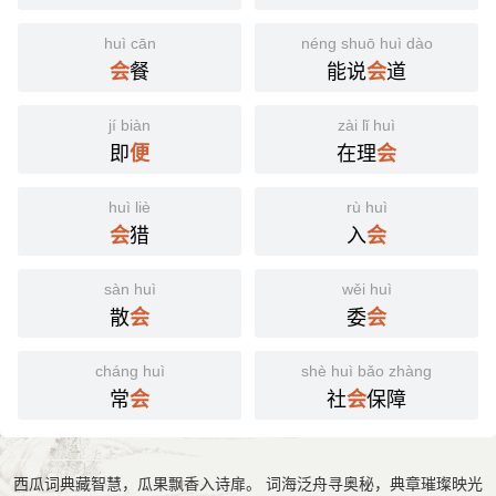
huì cān
néng shuō huì dào
餐
能说
道
会
会
jí biàn
zài lǐ huì
即
在理
便
会
huì liè
rù huì
猎
入
会
会
sàn huì
wěi huì
散
委
会
会
cháng huì
shè huì bǎo zhàng
常
社
保障
会
会
西瓜词典藏智慧，瓜果飘香入诗扉。 词海泛舟寻奥秘，典章璀璨映光