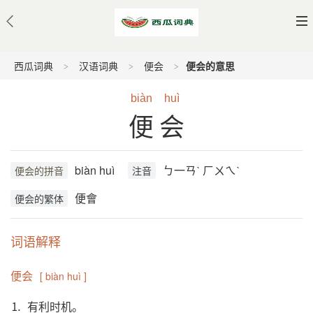
西瓜词典
汉语词典
便会
便会的意思
biàn
huì
便会
biàn huì
ㄅ一ㄢˋ ㄏㄨㄟˋ
便会的拼音
注音
便會
便会的繁体
词语解释
便会
[ biàn huì ]
⒈ 有利时机。