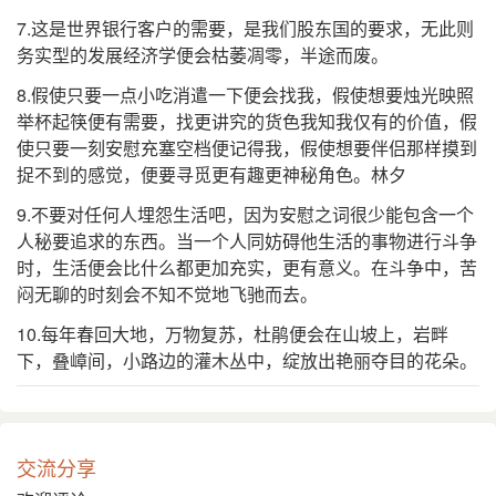
7.这是世界银行客户的需要，是我们股东国的要求，无此则
务实型的发展经济学便会枯萎凋零，半途而废。
8.假使只要一点小吃消遣一下便会找我，假使想要烛光映照
举杯起筷便有需要，找更讲究的货色我知我仅有的价值，假
使只要一刻安慰充塞空档便记得我，假使想要伴侣那样摸到
捉不到的感觉，便要寻觅更有趣更神秘角色。林夕
9.不要对任何人埋怨生活吧，因为安慰之词很少能包含一个
人秘要追求的东西。当一个人同妨碍他生活的事物进行斗争
时，生活便会比什么都更加充实，更有意义。在斗争中，苦
闷无聊的时刻会不知不觉地飞驰而去。
10.每年春回大地，万物复苏，杜鹃便会在山坡上，岩畔
下，叠嶂间，小路边的灌木丛中，绽放出艳丽夺目的花朵。
交流分享