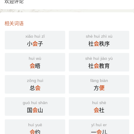
欢迎评论
相关词语
xiǎo huì zǐ
shè huì zhì xù
小
子
社
秩序
会
会
huì wù
shè huì jiào yù
晤
社
教育
会
会
zǒng huì
fāng biàn
总
方
会
便
guó huì shān
huì shè
国
山
社
会
会
huì yuē
yī huì er
约
一
儿
会
会