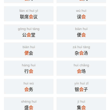
lián xí huì yì
wù huì
联席
议
误
会
会
gōng huì táng
biàn huì
公
堂
便
会
会
biàn huì
zá huì tāng
会
杂
汤
便
会
háng huì
huì chǎng
行
场
会
会
huì wù
yín huì zǐ
务
银
子
会
会
shèng huì
jí huì
盛
集
会
会