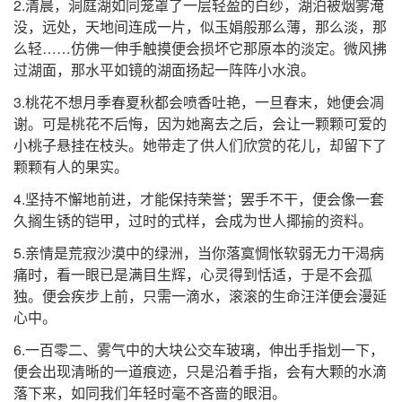
2.清晨，洞庭湖如同笼罩了一层轻盈的白纱，湖泊被烟雾淹
没，远处，天地间连成一片，似玉娟般那么薄，那么淡，那
么轻……仿佛一伸手触摸便会损坏它那原本的淡定。微风拂
过湖面，那水平如镜的湖面扬起一阵阵小水浪。
3.桃花不想月季春夏秋都会喷香吐艳，一旦春末，她便会凋
谢。可是桃花不后悔，因为她离去之后，会让一颗颗可爱的
小桃子悬挂在枝头。她带走了供人们欣赏的花儿，却留下了
颗颗有人的果实。
4.坚持不懈地前进，才能保持荣誉；罢手不干，便会像一套
久搁生锈的铠甲，过时的式样，会成为世人揶揄的资料。
5.亲情是荒寂沙漠中的绿洲，当你落寞惆怅软弱无力干渴病
痛时，看一眼已是满目生辉，心灵得到恬适，于是不会孤
独。便会疾步上前，只需一滴水，滚滚的生命汪洋便会漫延
心中。
6.一百零二、雾气中的大块公交车玻璃，伸出手指划一下，
便会出现清晰的一道痕迹，只是沿着手指，会有大颗的水滴
落下来，如同我们年轻时毫不吝啬的眼泪。