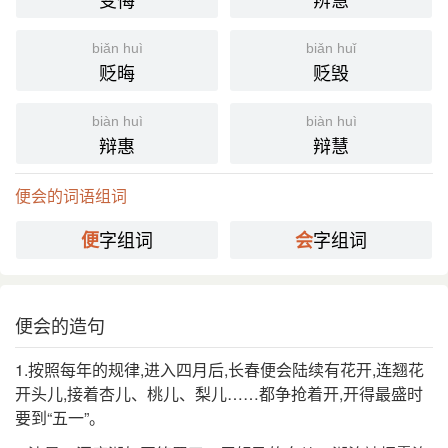
biǎn huì
biǎn huǐ
贬晦
贬毁
biàn huì
biàn huì
辩惠
辩慧
便会的词语组词
字组词
字组词
便
会
便会的造句
1.按照每年的规律,进入四月后,长春便会陆续有花开,连翘花
开头儿,接着杏儿、桃儿、梨儿……都争抢着开,开得最盛时
要到“五一”。