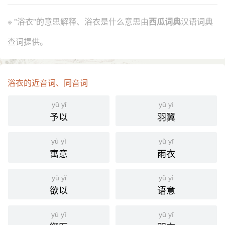
※ "浴衣"的意思解释、浴衣是什么意思由
西瓜词典
汉语词典
查词提供。
浴衣的近音词、同音词
yǔ yǐ
yǔ yì
予以
羽翼
yù yì
yǔ yī
寓意
雨衣
yù yǐ
yǔ yì
欲以
语意
yù yī
yǔ yī