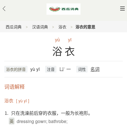
西瓜词典
汉语词典
浴衣
浴衣的意思
yù
yī
浴衣
yù yī
ㄩˋ 一
名词
浴衣的拼音
注音
词性
词语解释
浴衣
[ yù yī ]
⒈ 只在洗澡前后穿的衣服，一般为长袍形。
dressing gown; bathrobe;
英