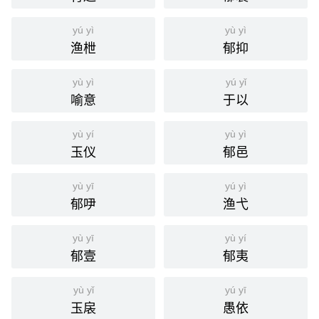
yú yì
yù yì
渔枻
郁抑
yù yì
yú yǐ
喻意
于以
yù yí
yù yì
玉仪
郁邑
yù yī
yú yì
郁吚
渔弋
yù yī
yù yí
郁壹
郁夷
yù yǐ
yú yī
玉扆
愚依