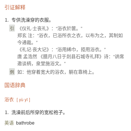
引证解释
⒈ 专供洗澡穿的衣服。
《仪礼·士丧礼》：“浴衣於篋。”
引
郑玄 注：“浴衣，已浴所衣之衣，以布为之，其制如
今通裁。”
《礼记·丧大记》：“浴用絺巾，挋用浴衣。”
唐 孟浩然 《腊月八日于剡县石城寺礼拜》诗：“讲席
邀谈柄，泉堂施浴文。”
如：他穿着宽大的浴衣，躺在靠椅上。
例
国语辞典
浴衣
[ yù yī ]
⒈ 洗澡前后所穿的宽松袍子。
英语
bathrobe