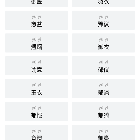
御医
羽衣
yù yì
yù yì
愈益
豫议
yù yì
yù yī
煜熠
御衣
yù yì
yù yí
谕意
郁仪
yù yī
yù yì
玉衣
郁浥
yù yì
yù yī
郁悒
郁猗
yù yí
yù yì
育遗
郁裛