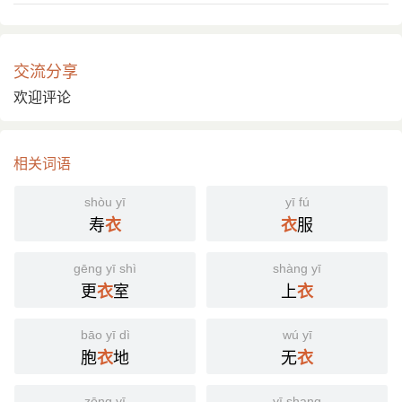
交流分享
欢迎评论
相关词语
shòu yī
yī fú
寿
服
衣
衣
gēng yī shì
shàng yī
更
室
上
衣
衣
bāo yī dì
wú yī
胞
地
无
衣
衣
zōng yī
yī shang