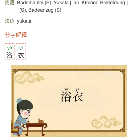
德语
Bademantel (S)​, Yukata [ jap. Kimono-Bekleidung ]
(S)​, Badeanzug (S)​
法语
yukata
分字解释
yù
yī
浴
衣