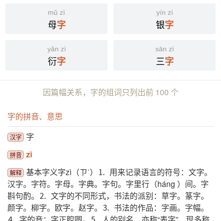
mǔ zì
yín zì
母
银
字
字
yǎn zì
sān zì
衍
三
字
字
因篇幅关系，字的组词只列出前 100 个
字的拼音、意思
字
汉字
zì
拼音
基本字义字zì（ㄗˋ）⒈ 用来记录语言的符号：文字。
解释
汉字。字符。字母。字典。字句。字里行（háng ）间。字
斟句酌。⒉ 文字的不同形式，书法的派别：草字。篆字。
颜字。柳字。欧字。赵字。⒊ 书法的作品：字画。字幅。
⒋ 字的音：字正腔圆。⒌ 人的别名，亦称“表字”，现多称