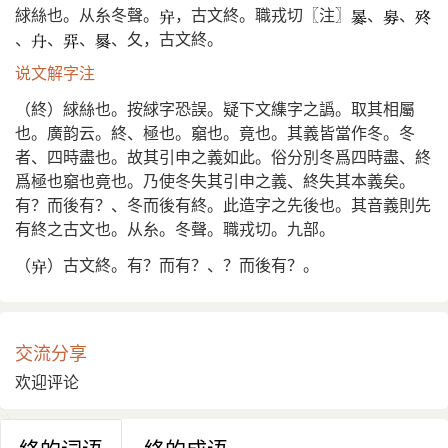
絿絲也。从糸冬聲。
，古文終。職戎切〖注〗
、
、
、
、
、
、夂，古文終。
说文解字注
（終）絿絲也。按絿字恐誤。疑下文䌖字之譌。取其相屬
也。廣韵云。終、極也。竆也。竟也。其義皆當作冬。冬
者、四時盡也。故其引申之義如此。俗分別冬爲四時盡、終
爲極也竆也竟也。乃使冬失其引申之義、終失其本義矣。
有？而後有？、冬而後有終。此造字之先後也。其音義則先
有終之古文也。从糸。冬聲。職戎切。九部。
（
）古文終。有？而有？、？而後有？。
交流分享
欢迎评论