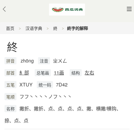
首页
汉语字典
終
終字的解释
終
zhōng
ㄓㄨㄥ
拼音
注音
糹部
11画
左右
部首
总笔画
结构
XTUY
7D42
五笔
统一码
フフ丶丶丶丶ノフ丶丶丶
笔顺
撇折、撇折、点、点、点、点、撇、横撇/横钩、
名称
捺、点、点