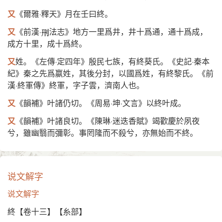
又
《爾雅·釋天》月在壬曰終。
又
《前漢·
法志》地方一里爲井，井十爲通，通十爲成，
成方十里，成十爲終。
又
姓。《左傳·定四年》殷民七族，有終葵氏。《史記·秦本
紀》秦之先爲嬴姓，其後分封，以國爲姓，有終黎氏。《前
漢·終軍傳》終軍，字子雲，濟南人也。
又
《韻補》叶諸仍切。《周易·坤·文言》以終叶成。
又
《韻補》叶諸良切。《陳琳·迷迭香賦》竭歡慶於夙夜
兮，雖幽翳而彌彰。事罔隆而不殺兮，亦無始而不終。
说文解字
说文解字
終【卷十三】【糸部】