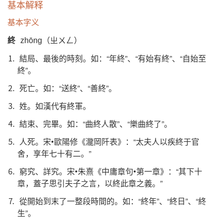
基本解释
基本字义
終
zhōng（ㄓㄨㄥ）
⒈ 結局、最後的時刻。如：“年終”、“有始有終”、“自始至
終”。
⒉ 死亡。如：“送終”、“善終”。
⒊ 姓。如漢代有終軍。
⒋ 結束、完畢。如：“曲終人散”、“樂曲終了”。
⒌ 人死。宋•歐陽修《瀧岡阡表》：“太夫人以疾終于官
舍，享年七十有二。”
⒍ 窮究、詳究。宋•朱熹《中庸章句•第一章》：“其下十
章，蓋子思引夫子之言，以終此章之義。”
⒎ 從開始到末了一整段時間的。如：“終年”、“終日”、“終
生”。