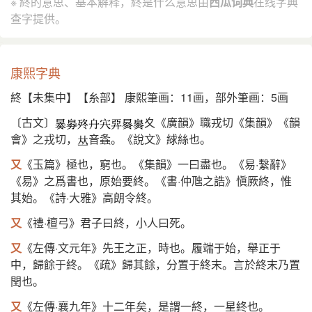
※ 終的意思、基本解释，終是什么意思由
西瓜词典
在线字典
查字提供。
康熙字典
終【未集中】【糸部】 康熙筆画：11画，部外筆画：5画
〔古文〕
夊《廣韻》職戎切《集韻》《韻
會》之戎切，
音螽。《說文》絿絲也。
又
《玉篇》極也，窮也。《集韻》一曰盡也。《易·繫辭》
《易》之爲書也，原始要終。《書·仲虺之誥》愼厥終，惟
其始。《詩·大雅》高朗令終。
又
《禮·檀弓》君子曰終，小人曰死。
又
《左傳·文元年》先王之正，時也。履端于始，舉正于
中，歸餘于終。《疏》歸其餘，分置于終末。言於終末乃置
閏也。
又
《左傳·襄九年》十二年矣，是謂一終，一星終也。