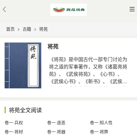
首页
>
古籍
>
将苑
将苑
《将苑》是中国古代一部专门讨论为
将之道的军事著作，又称《诸葛亮将
苑》、《武侯将苑》、《心书》、
《武侯心书》、《新书》、《武侯新
书》等。此书宋代称《将苑》，明代
始改称《心书》，如《经籍志》；或
《新书》，如陶宗仪《说郛》；也有
将苑全文阅读
称《将苑》的，如《百川书志》。
《汉魏丛书》虽于书名题作《心
卷一·兵权
卷一·逐恶
卷一·知人性
书》，而篇章标题中间有《新书》字
卷一·将材
卷一·将器
卷一·将弊
样。现存版本中，这几种称谓都有，