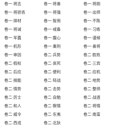
核其内容，虽有所差别，但基本上是
卷一·将志
卷一·将善
卷一·将刚
一致的，是同书异名。
卷一·将骄吝
卷一·将强
卷一·出师
卷一·择材
卷一·智用
卷一·不陈
卷一·将诫
卷一·戒备
卷一·习练
卷一·军蠹
卷一·腹心
卷一·谨候
卷一·机形
卷一·重刑
卷一·善将
卷一·审因
卷二·兵势
卷二·胜败
卷二·假权
卷二·哀死
卷二·三宾
卷二·后应
卷二·便利
卷二·应机
卷二·揣能
卷二·轻战
卷二·地势
卷二·情势
卷二·击势
卷二·整师
卷二·厉士
卷二·自勉
卷二·战道
卷二·和人
卷二·察情
卷二·将情
卷二·威令
卷二·东夷
卷二·南蛮
卷二·西戎
卷二·北狄