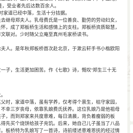
徒，受业者先后达数百余人。
其时家道已经中落，生活十分拮据。
去继母郑夫人。乳母费氏是一位善良、勤劳的劳动妇女，
关怀，成了郑板桥生活和感情上的支柱。郑板桥资质聪慧，
作文联对。少时随父立庵至真州毛家桥读书。
夫人。是年秋郑板桥首次赴北京，于漱云轩手书小楷欧阳
子，生活更加困苦。作《七歌》诗，慨叹“郑生三十无
大。
父时，家道中落，虽有学养，仅考得个禀生，枯守家园，
，不幸三岁丧母，依靠乳娘费氏抚养。这位乳娘乃是他祖母
孩子，而到郑家来共度患难，每日清晨，背负着瘦弱的板
总得先买个烧饼给孩子充饥。后来，她自己儿子虽当了八品
苦。板桥特为乳娘写了一首诗，诗前缕述患难恩抚的经过情