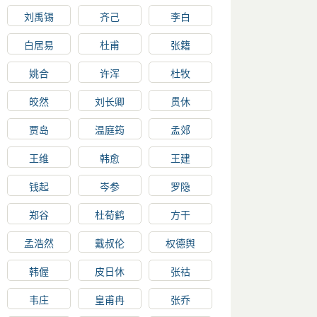
刘禹锡
齐己
李白
白居易
杜甫
张籍
姚合
许浑
杜牧
皎然
刘长卿
贯休
贾岛
温庭筠
孟郊
王维
韩愈
王建
钱起
岑参
罗隐
郑谷
杜荀鹤
方干
孟浩然
戴叔伦
权德舆
韩偓
皮日休
张祜
韦庄
皇甫冉
张乔