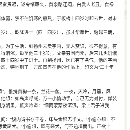
恨富贵迟，遂令惭恧久，黄泉路迂阔，白发人老丑，食禄
体弱，禁不住饥寒的煎熬，于板桥十四岁时即去世，对未
岁）、乾隆进士（四十四岁），虽才华盖世，跨越三朝，
，为了生活，到扬州去卖字画，无人赏识，很不得意，有
显得消沉。迨至他三十岁时，父亲穷困而死，后来儿也饥饿
，四十四岁中了进士。再到扬州，因已有了名气，他的字画
态，特地刻了一方印章盖在他的作品上，印文为“二十年
”，惟携黄狗一条，兰花一盆。一夜，天冷，月黑，风
。他想：如高声呼喊，万一小偷动手，自己无力对付，佯装
身朝里，低声吟道：“细雨蒙蒙夜沉沉，梁上君子进我
：“腹内诗书存千卷，床头金银无半文。”小偷心想：不
惊黄尾犬。”小偷想，既有恶犬，何不逾墙而出。正欲上