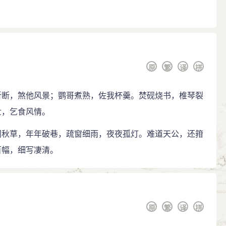
原
繁
译
拼
斫断，煞他风景；鹦哥煮熟，佐我杯羹。焚砚烧书，椎琴裂
世，乞食风情。
门秋草，年年破巷，疏窗细雨，夜夜孤灯。难道天公，还箝
百幅，细写凄清。
原
繁
译
拼