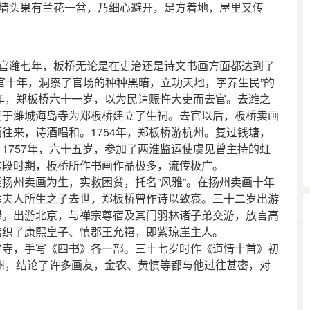
，墙头果有兰花一盆，乃细心避开，足方着地，屋里又传
官潍七年，板桥无论是在吏治还是诗文书画方面都达到了
官十年，洞察了官场的种种黑暗，立功天地，字养生民”的
3年，郑板桥六十一岁，以为民请赈忤大吏而去官。去潍之
发于潍城海岛寺为郑板桥建立了生祠。去官以后，板桥卖画
往来，诗酒唱和。1754年，郑板桥游杭州。复过钱塘，
1757年，六十五岁，参加了两淮监运使虞见曾主持的虹
这段时期，板桥所作书画作品极多，流传极广。
州卖画为生，实救困贫，托名”风雅”。在扬州卖画十年
徐夫人所生之子去世，郑板桥曾作诗以致哀。三十二岁出游
禄。出游北京，与禅宗尊宿及其门羽林诸子弟交游，放言高
结织了康熙皇子、慎郡王允禧，即紫琼崖主人。
寺，手写《四书》各一部。三十七岁时作《道情十首》初
州，结论了许多画友，金农、黄慎等都与他过往甚密，对
。