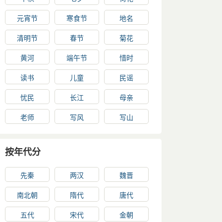
元宵节
寒食节
地名
清明节
春节
菊花
黄河
端午节
惜时
读书
儿童
民谣
忧民
长江
母亲
老师
写风
写山
按年代分
先秦
两汉
魏晋
南北朝
隋代
唐代
五代
宋代
金朝