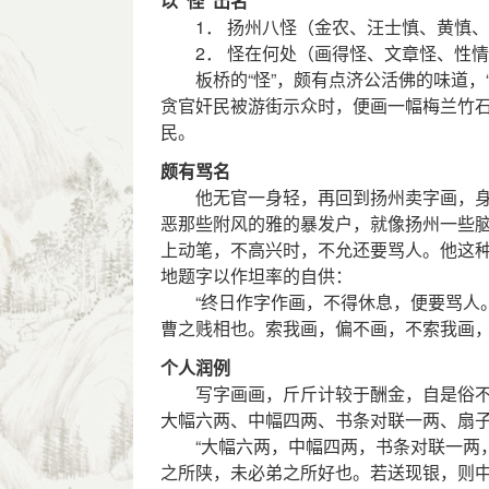
以“怪”出名
1． 扬州八怪（金农、汪士慎、黄慎、
2． 怪在何处（画得怪、文章怪、性情
板桥的“怪”，颇有点济公活佛的味道，“
贪官奸民被游街示众时，便画一幅梅兰竹
民。
颇有骂名
他无官一身轻，再回到扬州卖字画，身
恶那些附风的雅的暴发户，就像扬州一些
上动笔，不高兴时，不允还要骂人。他这
地题字以作坦率的自供：
“终日作字作画，不得休息，便要骂人。
曹之贱相也。索我画，偏不画，不索我画，
个人润例
写字画画，斤斤计较于酬金，自是俗不
大幅六两、中幅四两、书条对联一两、扇
“大幅六两，中幅四两，书条对联一两，
之所陕，未必弟之所好也。若送现银，则