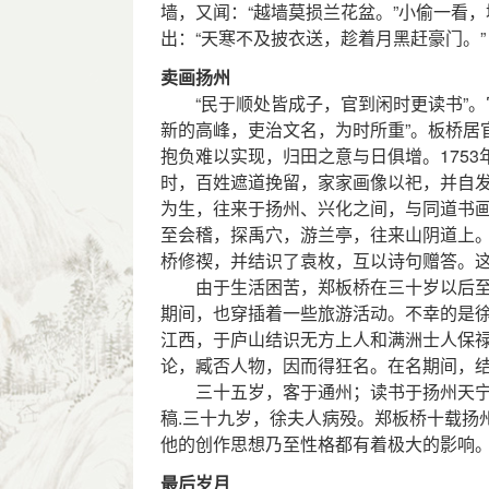
墙，又闻：“越墙莫损兰花盆。”小偷一看
出：“天寒不及披衣送，趁着月黑赶豪门。”
卖画扬州
“民于顺处皆成子，官到闲时更读书”。
新的高峰，吏治文名，为时所重”。板桥居
抱负难以实现，归田之意与日俱增。175
时，百姓遮道挽留，家家画像以祀，并自
为生，往来于扬州、兴化之间，与同道书画
至会稽，探禹穴，游兰亭，往来山阴道上。
桥修禊，并结识了袁枚，互以诗句赠答。
由于生活困苦，郑板桥在三十岁以后至扬
期间，也穿插着一些旅游活动。不幸的是
江西，于庐山结识无方上人和满洲士人保
论，臧否人物，因而得狂名。在名期间，
三十五岁，客于通州；读书于扬州天宁
稿.三十九岁，徐夫人病殁。郑板桥十载扬
他的创作思想乃至性格都有着极大的影响
最后岁月