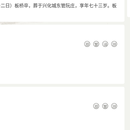
十二日）板桥卒，葬于兴化城东管阮庄，享年七十三岁。板
原
繁
译
拼
原
繁
拼