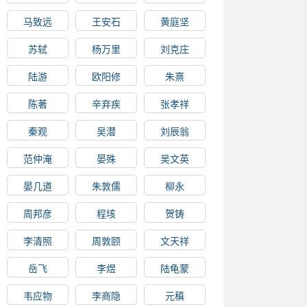
马致远
王安石
黄庭坚
苏轼
杨万里
刘克庄
陆游
欧阳修
朱熹
陈著
辛弃疾
张孝祥
秦观
吴潜
刘辰翁
范仲淹
晏殊
吴文英
晏几道
朱敦儒
柳永
周邦彦
程垓
贺铸
李清照
周敦颐
文天祥
岳飞
李煜
陆龟蒙
韦应物
李商隐
元稹