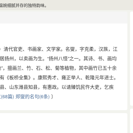
温婉细腻并存的独特韵味。
765）清代官吏、书画家、文学家。名燮，字克柔，汉族，江
居扬州，以卖画为生。“扬州八怪”之一。其诗、书、画均
绝”，擅画兰、竹、石、松、菊等植物，其中画竹已五十余
有《板桥全集》。康熙秀才、雍正举人、乾隆元年进士。
县、山东潍县知县，有惠政。以请臻饥民忤大吏，乞疾
68篇)
郑燮的名句(6条)
〕