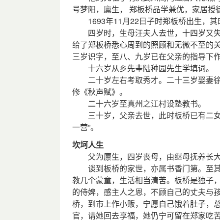
号梦阳，廪生， 郑板桥品学兼优，家居授
1693年11月22日子时郑板桥出生，
四岁时，生母汪夫人去世，十四岁又失
给了郑板桥悉心周到的照顾和无微不至的
三岁识字，至八、九岁已在父亲的指导下
十六岁从乡先辈陆种园先生学填词。
二十岁左右考取秀才。二十三岁娶妻徐
修《秋声赋》。
二十六岁至真州之江村设塾教书。
三十岁，父亲去世，此时板桥已有二女一
一营”。
坎坷人生
父为廪生，四岁丧母，由继母抚养长
谈到板桥的家世，亦属书香门第。至其
教几个蒙童，生活相当清苦。板桥是独子
的侍婢，感主人之恩，不顾自己的丈夫与
桥，到市上作小贩，宁愿自己饿着肚子，
官，请她回去享福，她仍宁可留在郑家吃