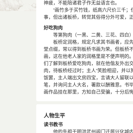
神疲，不能陪诸君子作无益语言也。
“画竹多于买竹钱，纸高六尺价三千；任
事，但出诸板桥，转觉其俗得分外可爱，
好吃狗肉
等第狗肉（一黑、二黄、三花、四白），
板桥定润格，规定凡求其书画者，应先
堂点缀，常以得到板桥书画为荣。但板桥
画，这在他老人家的润格里是不便声明的
们了解到板桥爱吃狗肉，就在他偕友外出
肉，待板桥经过时；主人“笑脸相迎，并以
饭罢，主人端出文房四宝，言请大人留联
笔，并询问主人大名，署款以酬雅意。书
画作品挂在那里，方知自己受骗，十分后
人物生平
读书教书
他的先祖于明洪武州阊门迁居兴化城内