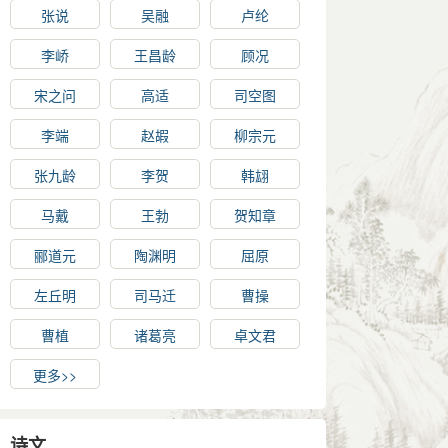
张说
吴融
卢纶
李峤
王昌龄
顾况
宋之问
高适
司空图
李端
赵嘏
柳宗元
张九龄
李贺
韩翃
马戴
王勃
贺知章
郦道元
陶渊明
屈原
左丘明
司马迁
曹操
曹植
诸葛亮
卓文君
更多>>
诗文