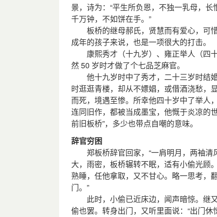
景，诗为：“平生所负恩，不独一乳母，长
千万钟，不如饼在手。”
板桥的继母郝氏，贤慧而有爱心，可惜
成年的孩子来说，也是一项很大的打击。
康熙秀才（十九岁）、雍正举人（四十
然 50 岁时才做了个七品芝麻官。
他十九岁时中了秀才，二十三岁时结婚
时逛逛青楼，却从不嫖娼，或借酒浇愁，
而死，境遇至惨。所幸他四十岁中了举人
连同旧作，都被当成墨宝，他慨于炎凉的世
前旧板桥”，多少也带点自嘲的意味。
辞官穷困
郑板桥辞官回家，“一肩明月，两袖清风
大，雨密，板桥辗转不眠，适有小偷光顾
熟睡，任他拿取，又不甘心。略一思考，翻
门。”
此时，小偷已近床边，闻声暗惊。继又闻
偷也罢。转身出门，又听里面说：“出门休