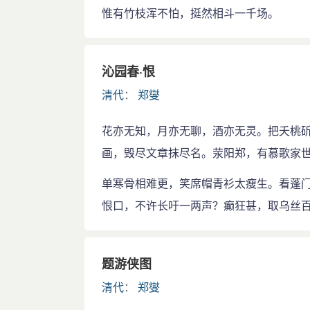
惟有竹枝浑不怕，挺然相斗一千场。
沁园春·恨
清代
：
郑燮
花亦无知，月亦无聊，酒亦无灵。把夭桃
画，毁尽文章抹尽名。荥阳郑，有慕歌家
单寒骨相难更，笑席帽青衫太瘦生。看蓬
恨口，不许长吁一两声？癫狂甚，取乌丝
题游侠图
清代
：
郑燮