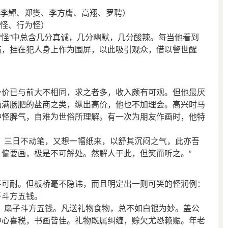
李鱓、郑燮、李方膺、高翔、罗聘）
怪、行为怪）
怪”中总含几分真诚，几分幽默，几分酸辣。每当他看到
石，挂在犯人身上作为围屏，以此吸引观众，借以警世醒
价已与前大不相同，求之者多，收入颇有可观。但他最厌
脑满肠肥的盐商之类，纵出高价，他也不加理会。高兴时马
种怪脾气，自难为世俗所理解。有一次为朋友作画时，他特
三日不动笔，又想一幅纸来，以舒其沉闷之气，此亦吾
偏要画，极是不可解处。然解人于此，但笑而听之。”
可耐。但板桥毫不隐讳，而且明定出一则可笑的怪润例：
子斗方五钱。
扇子斗方五钱。凡送礼物食物，总不如白银为妙。盖公
中心喜税，书画皆佳。礼物既属纠缠，赊欠尤恐赖赈。年老