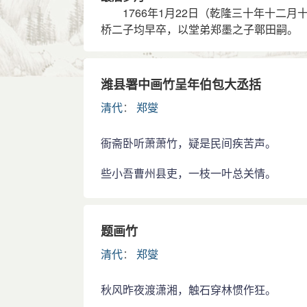
1766年1月22日（乾隆三十年十二月
桥二子均早卒，以堂弟郑墨之子鄣田嗣。
潍县署中画竹呈年伯包大丞括
清代
：
郑燮
衙斋卧听萧萧竹，疑是民间疾苦声。
些小吾曹州县吏，一枝一叶总关情。
题画竹
清代
：
郑燮
秋风昨夜渡潇湘，触石穿林惯作狂。