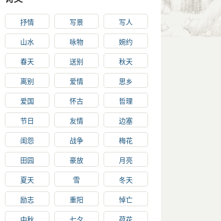
抒情
写景
写人
山水
咏物
婉约
春天
送别
秋天
离别
爱情
思乡
爱国
怀古
哲理
节日
友情
边塞
闺怨
战争
梅花
田园
豪放
月亮
夏天
雪
冬天
励志
重阳
悼亡
中秋
七夕
荷花