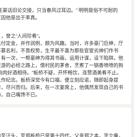
渠话旧论交接，只当春风过耳边。” 明明是俗不可耐的
正因他是出于率真。
誉之“人间珍肴”。
付定金，并作润例，颇为风趣。当时，许多豪门巨绅，厅
不慕名利，不畏权势，生平最不喜为那些官宦劣绅们作书
。有一次，一帮豪绅为得其书画，运用计谋，设下陷阱。他
交游的必经之路上，借村民的茅舍，烹煮了一锅香喷喷的狗
狗肉好酒相待。”板桥不疑，开怀畅饮，连赞酒美肴不止。
以作纪念。板桥深觉今有口福，便立刻应诺，随即起身提
毕，尽兴而归。后来，在一次宴席上，他偶然发现自己的书
悔，自己嘴馋不已。
至汪头，至郑板桥已是第十四代。父亲郑之本，字立庵，