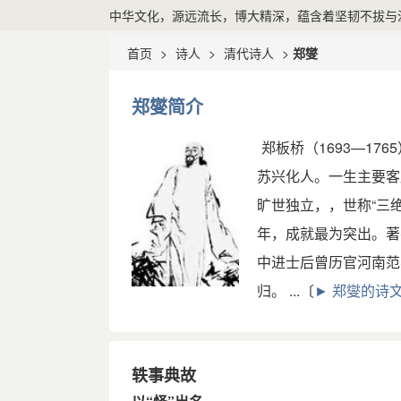
中华文化，源远流长，博大精深，蕴含着坚韧不拔与
首页
>
诗人
>
清代诗人
>
郑燮
郑燮简介
郑板桥（1693—1
苏兴化人。一生主要客
旷世独立，，世称“三
年，成就最为突出。著
中进士后曾历官河南范
归。 ...〔
► 郑燮的诗文(
轶事典故