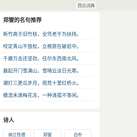
西瓜词典
郑燮的名句推荐
新竹高于旧竹枝，全凭老干为扶持。
咬定青山不放松，立根原在破岩中。
千磨万击还坚劲，任尔东西南北风。
晨起开门雪满山，雪晴云淡日光寒。
潮打三更瓜步月，雨荒十里红桥火。
檐流未滴梅花冻，一种清孤不等闲。
诗人
纳兰性德
郑燮
白朴