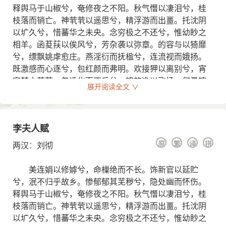
释舆马于山椒兮，奄修夜之不阳。秋气憯以凄泪兮，桂
枝落而销亡。神茕茕以遥思兮，精浮游而出畺。托沈阴
以圹久兮，惜蕃华之未央。念穷极之不还兮，惟幼眇之
相羊。函荾荴以俟风兮，芳杂袭以弥章。的容与以猗靡
兮，缥飘姚虖愈庄。燕淫衍而抚楹兮，连流视而娥扬。
既激感而心逐兮，包红颜而弗明。欢接狎以离别兮，宵
寤梦之芒芒。忽迁化而不反兮，魄放逸以飞扬。何灵魄
展开阅读全文 ∨
之纷纷兮，哀裴回以踌躇。势路日以远兮，遂荒忽而辞
去。超兮西征，屑兮不见。寖淫敞，寂兮无音。思若流
波，怛兮在心。
李夫人赋
乱曰：佳侠函光，陨朱荣兮。嫉妒闟茸，将安程
原
繁
译
拼
两汉
：
刘彻
兮。方时隆盛，年夭伤兮。弟子增欷，洿沫怅兮。悲愁
於邑，喧不可止兮。向不虚应，亦云己兮。嫶妍太息，
美连娟以修嫭兮，命樔绝而不长。饰新官以延贮
叹稚子兮。懰栗不言，倚所恃兮。仁者不誓，岂约亲
兮，泯不归乎故乡。惨郁郁其芜秽兮，隐处幽而怀伤。
兮？既往不来，申以信兮。去彼昭昭，就冥冥兮。既不
释舆马于山椒兮，奄修夜之不阳。秋气憯以凄泪兮，桂
新宫，不复故庭兮。呜呼哀哉，想魂灵兮！
枝落而销亡。神茕茕以遥思兮，精浮游而出畺。托沈阴
以圹久兮，惜蕃华之未央。念穷极之不还兮，惟幼眇之