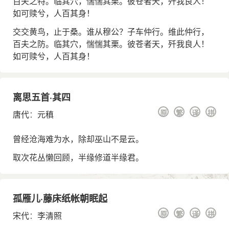
百夫之特。临其穴，惴惴其栗。彼苍者天，歼我良人！
如可赎兮，人百其身！
交交黄鸟，止于桑。谁从穆公？子车仲行。维此仲行，
百夫之防。临其穴，惴惴其栗。彼苍者天，歼我良人！
如可赎兮，人百其身！
离思五首·其四
原
繁
译
拼
唐代
：
元稹
曾经沧海难为水，除却巫山不是云。
取次花丛懒回顾，半缘修道半缘君。
孤雁儿·藤床纸帐朝眠起
原
繁
译
拼
宋代
：
李清照