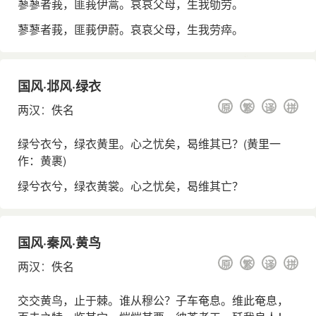
蓼蓼者莪，匪莪伊蒿。哀哀父母，生我劬劳。
蓼蓼者莪，匪莪伊蔚。哀哀父母，生我劳瘁。
国风·邶风·绿衣
原
繁
译
拼
两汉
：
佚名
绿兮衣兮，绿衣黄里。心之忧矣，曷维其已？(黄里一
作：黄裹)
绿兮衣兮，绿衣黄裳。心之忧矣，曷维其亡？
国风·秦风·黄鸟
原
繁
译
拼
两汉
：
佚名
交交黄鸟，止于棘。谁从穆公？子车奄息。维此奄息，