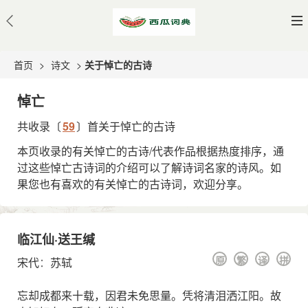
首页
>
诗文
>
关于悼亡的古诗
悼亡
共收录〔
59
〕首关于悼亡的古诗
本页收录的有关悼亡的古诗/代表作品根据热度排序，通
过这些悼亡古诗词的介绍可以了解诗词名家的诗风。如
果您也有喜欢的有关悼亡的古诗词，欢迎分享。
临江仙·送王缄
原
繁
译
拼
宋代
：
苏轼
忘却成都来十载，因君未免思量。凭将清泪洒江阳。故