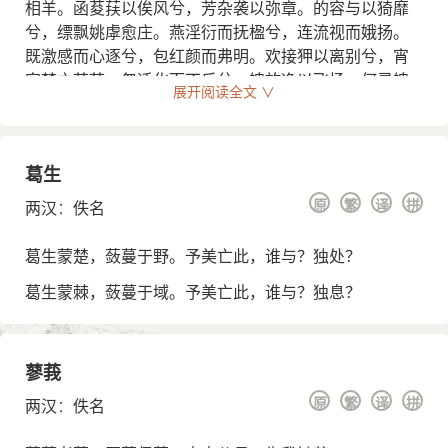
相羊。函荾荴以俟风兮，芳杂袭以弥章。的容与以猗靡
兮，缥飘姚虖愈庄。燕淫衍而抚楹兮，连流视而娥扬。
既激感而心逐兮，包红颜而弗明。欢接狎以离别兮，宵
寤梦之芒芒。忽迁化而不反兮，魄放逸以飞扬。何灵魄
展开阅读全文 ∨
之纷纷兮，哀裴回以踌躇。势路日以远兮，遂荒忽而辞
去。超兮西征，屑兮不见。寖淫敞，寂兮无音。思若流
波，怛兮在心。
葛生
乱曰：佳侠函光，陨朱荣兮。嫉妒闟茸，将安程
原
繁
译
拼
两汉
：
佚名
兮。方时隆盛，年夭伤兮。弟子增欷，洿沫怅兮。悲愁
於邑，喧不可止兮。向不虚应，亦云己兮。嫶妍太息，
葛生蒙楚，蔹蔓于野。予美亡此，谁与？独处？
叹稚子兮。懰栗不言，倚所恃兮。仁者不誓，岂约亲
兮？既往不来，申以信兮。去彼昭昭，就冥冥兮。既不
葛生蒙棘，蔹蔓于域。予美亡此，谁与？独息？
新宫，不复故庭兮。呜呼哀哉，想魂灵兮！
蓼莪
原
繁
译
拼
两汉
：
佚名