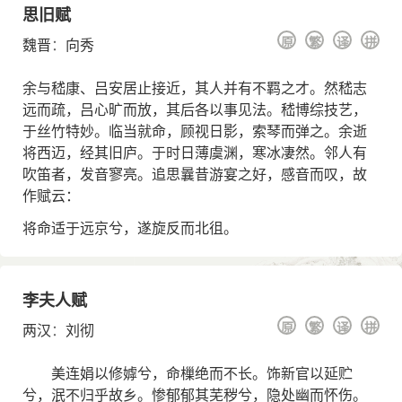
思旧赋
原
繁
译
拼
魏晋
：
向秀
余与嵇康、吕安居止接近，其人并有不羁之才。然嵇志
远而疏，吕心旷而放，其后各以事见法。嵇博综技艺，
于丝竹特妙。临当就命，顾视日影，索琴而弹之。余逝
将西迈，经其旧庐。于时日薄虞渊，寒冰凄然。邻人有
吹笛者，发音寥亮。追思曩昔游宴之好，感音而叹，故
作赋云：
将命适于远京兮，遂旋反而北徂。
李夫人赋
原
繁
译
拼
两汉
：
刘彻
美连娟以修嫭兮，命樔绝而不长。饰新官以延贮
兮，泯不归乎故乡。惨郁郁其芜秽兮，隐处幽而怀伤。