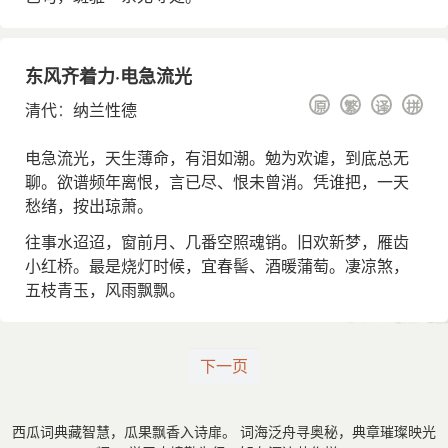
东风齐着力·电急流光
原
繁
译
拼
清代
：
纳兰性德
电急流光，天生薄命，有泪如潮。勉为欢谑，到底总无
聊。欲谱频年离恨，言已尽、恨未曾消。凭谁把，一天
愁绪，按出琼萧。
往事水迢迢，窗前月、几番空照魂销。旧欢新梦，雁齿
小红桥。最是烧灯时候，宜春髻、酒暖蒲萄。凄凉煞，
五枝青玉，风雨飘飘。
下一页
西瓜词典藏智慧，瓜果飘香入诗扉。 词海泛舟寻奥秘，典章璀璨映光