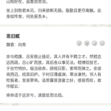
山知好在，孤客自悲凉。
坐上别愁君未见，归来欲断无肠。殷勤且更尽离觞。此
身如传舍，何处是吾乡。
思旧赋
原
繁
译
拼
魏晋
：
向秀
余与嵇康、吕安居止接近，其人并有不羁之才。然嵇志
远而疏，吕心旷而放，其后各以事见法。嵇博综技艺，
于丝竹特妙。临当就命，顾视日影，索琴而弹之。余逝
将西迈，经其旧庐。于时日薄虞渊，寒冰凄然。邻人有
吹笛者，发音寥亮。追思曩昔游宴之好，感音而叹，故
作赋云：
将命适于远京兮，遂旋反而北徂。