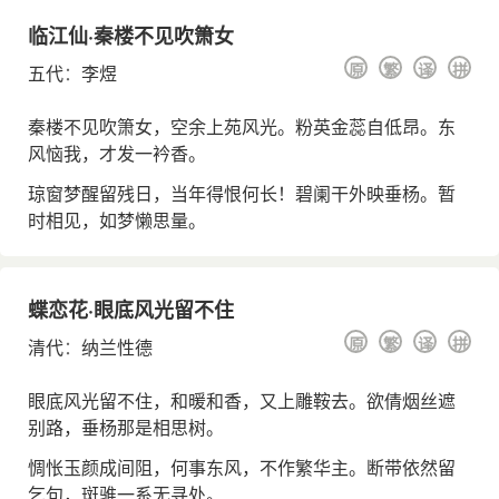
临江仙·秦楼不见吹箫女
原
繁
译
拼
五代
：
李煜
秦楼不见吹箫女，空余上苑风光。粉英金蕊自低昂。东
风恼我，才发一衿香。
琼窗梦醒留残日，当年得恨何长！碧阑干外映垂杨。暂
时相见，如梦懒思量。
蝶恋花·眼底风光留不住
原
繁
译
拼
清代
：
纳兰性德
眼底风光留不住，和暖和香，又上雕鞍去。欲倩烟丝遮
别路，垂杨那是相思树。
惆怅玉颜成间阻，何事东风，不作繁华主。断带依然留
乞句，斑骓一系无寻处。