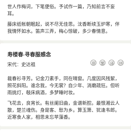
世人作梅词，下笔便俗。予试作一篇，乃知前言不妄
耳。
藤床纸帐朝眠起，说不尽无佳思。沈香断续玉炉寒，伴
我情怀如水。笛声三弄，梅心惊破，多少春情意。
寿楼春·寻春服感念
原
繁
译
拼
宋代
：
史达祖
裁春衫寻芳。记金刀素手，同在晴窗。几度因风残絮，
照花斜阳。谁念我，今无裳？自少年、消磨疏狂。但听
雨挑灯，攲床病酒，多梦睡时妆。
飞花去，良宵长。有丝阑旧曲，金谱新腔。最恨湘云人
散，楚兰魂伤。身是客、愁为乡。算玉箫、犹逢韦郎。
近寒食人家，相思未忘苹藻香。