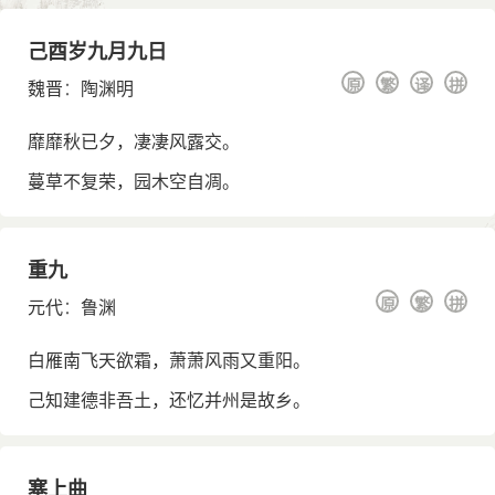
己酉岁九月九日
原
繁
译
拼
魏晋
：
陶渊明
靡靡秋已夕，凄凄风露交。
蔓草不复荣，园木空自凋。
重九
原
繁
拼
元代
：
鲁渊
白雁南飞天欲霜，萧萧风雨又重阳。
己知建德非吾土，还忆并州是故乡。
塞上曲