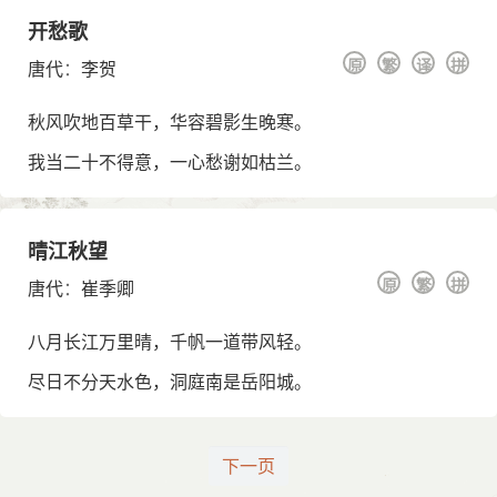
开愁歌
原
繁
译
拼
唐代
：
李贺
秋风吹地百草干，华容碧影生晚寒。
我当二十不得意，一心愁谢如枯兰。
晴江秋望
原
繁
拼
唐代
：
崔季卿
八月长江万里晴，千帆一道带风轻。
尽日不分天水色，洞庭南是岳阳城。
下一页