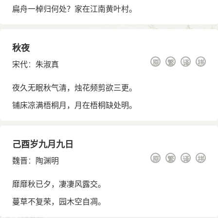
扁舟一棹归何处？家在江南黄叶村。
秋夜
原
繁
译
拼
宋代
：
朱淑真
夜久无眠秋气清，烛花频剪欲三更。
铺床凉满梧桐月，月在梧桐缺处明。
己酉岁九月九日
原
繁
译
拼
魏晋
：
陶渊明
靡靡秋已夕，凄凄风露交。
蔓草不复荣，园木空自凋。