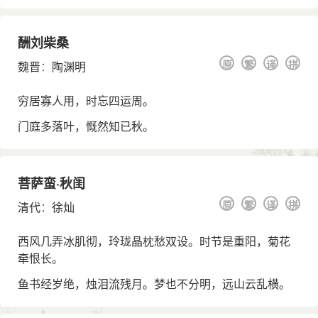
酬刘柴桑
原
繁
译
拼
魏晋
：
陶渊明
穷居寡人用，时忘四运周。
门庭多落叶，慨然知已秋。
菩萨蛮·秋闺
原
繁
译
拼
清代
：
徐灿
西风几弄冰肌彻，玲珑晶枕愁双设。时节是重阳，菊花
牵恨长。
鱼书经岁绝，烛泪流残月。梦也不分明，远山云乱横。