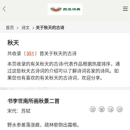
首页
>
诗文
>
关于秋天的古诗
秋天
共收录〔
351
〕首关于秋天的古诗
本页收录的有关秋天的古诗/代表作品根据热度排序，通
过这些秋天古诗词的介绍可以了解诗词名家的诗风。如
果您也有喜欢的有关秋天的古诗词，欢迎分享。
书李世南所画秋景二首
原
繁
译
拼
宋代
：
苏轼
野水参差落涨痕，疏林欹倒出霜根。