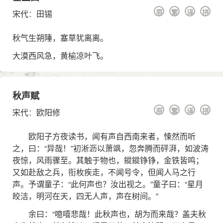
原
繁
译
拼
宋代
：
田锡
秋气生朔陲，塞草犹离离。
大漠西风急，黄榆凉叶飞。
秋声赋
原
繁
译
拼
宋代
：
欧阳修
欧阳子方夜读书，闻有声自西南来者，悚然而听
之，曰：“异哉！”初淅沥以萧飒，忽奔腾而砰湃，如波涛
夜惊，风雨骤至。其触于物也，鏦鏦铮铮，金铁皆鸣；
又如赴敌之兵，衔枚疾走，不闻号令，但闻人马之行
声。予谓童子：“此何声也？汝出视之。”童子曰：“星月
皎洁，明河在天，四无人声，声在树间。”
余曰：“噫嘻悲哉！此秋声也，胡为而来哉？盖夫秋