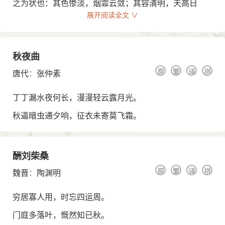
之为状也：其色惨淡，烟霏云敛；其容清明，天高日
晶；其气栗冽，砭人肌骨；其意萧条，山川寂寥。故其
展开阅读全文 ∨
为声也，凄凄切切，呼号愤发。丰草绿缛而争茂，佳木
葱茏而可悦；草拂之而色变，木遭之而叶脱。其所以摧
败零落者，乃其一气之余烈。夫秋，刑官也，于时为
秋夜曲
阴；又兵象也，于行用金，是谓天地之义气，常以肃杀
原
繁
译
拼
唐代
：
张仲素
而为心。天之于物，春生秋实，故其在乐也，商声主西
方之音，夷则为七月之律。商，伤也，物既老而悲伤；
丁丁漏水夜何长，漫漫轻云露月光。
夷，戮也，物过盛而当杀。”(余曰一作：予曰)
秋逼暗虫通夕响，征衣未寄莫飞霜。
酬刘柴桑
原
繁
译
拼
魏晋
：
陶渊明
穷居寡人用，时忘四运周。
门庭多落叶，慨然知已秋。