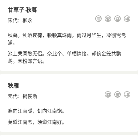
甘草子·秋暮
原
繁
译
拼
宋代
：
柳永
秋暮。乱洒衰荷，颗颗真珠雨。雨过月华生，冷彻鸳鸯
浦。
池上凭阑愁无侣。奈此个、单栖情绪。却傍金笼共鹦
鹉。念粉郎言语。
秋雁
原
繁
拼
元代
：
揭傒斯
寒向江南暖，饥向江南饱。
莫道江南恶，须道江南好。