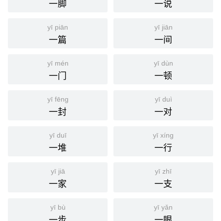
一脚
一说
yī piān
yī jiān
一篇
一间
yī mén
yī dùn
一门
一顿
yī fēng
yī duì
一封
一对
yī duī
yī xíng
一堆
一行
yī jiā
yī zhī
一家
一支
yī bù
yī yǎn
一步
一眼