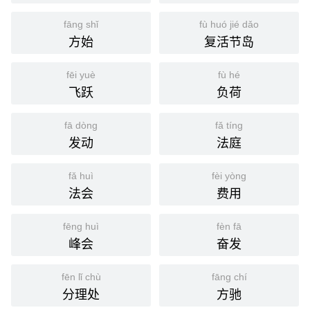
fāng shǐ
fù huó jié dǎo
方始
复活节岛
fēi yuè
fù hé
飞跃
负荷
fā dòng
fǎ tíng
发动
法庭
fǎ huì
fèi yòng
法会
费用
fēng huì
fèn fā
峰会
奋发
fēn lǐ chù
fāng chí
分理处
方驰