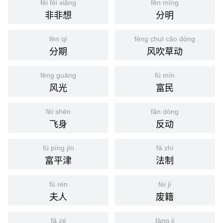
fēi fēi xiǎng
fēn míng
非非想
分明
fēn qī
fēng chuī cǎo dòng
分期
风吹草动
fēng guāng
fù mín
风光
富民
fēi shēn
fǎn dòng
飞身
反动
fù píng jīn
fǎ zhì
富平津
法制
fū rén
fèi jí
夫人
废籍
fǎ zé
fāng jì