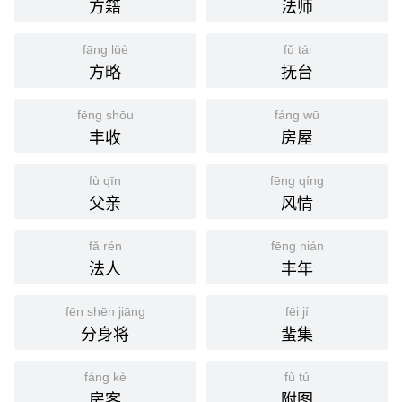
方籍
法师
fāng lüè
fǔ tái
方略
抚台
fēng shōu
fáng wū
丰收
房屋
fù qīn
fēng qíng
父亲
风情
fǎ rén
fēng nián
法人
丰年
fēn shēn jiāng
fēi jí
分身将
蜚集
fáng kè
fù tú
房客
附图