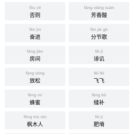
fǒu zé
fāng xiāng suān
否则
芳香酸
fèn jìn
fēn jié gē
奋进
分节歌
fáng jiān
fěi jī
房间
诽讥
fàng sōng
fēi fēi
放松
飞飞
fēng mì
féng bǔ
蜂蜜
缝补
fēng mù rén
féi jí
枫木人
肥塉