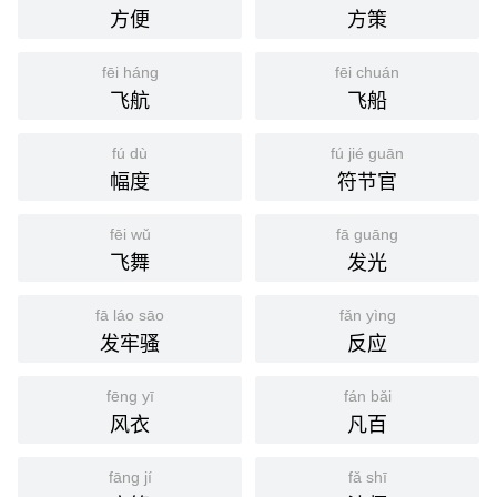
方便
方策
fēi háng
fēi chuán
飞航
飞船
fú dù
fú jié guān
幅度
符节官
fēi wǔ
fā guāng
飞舞
发光
fā láo sāo
fǎn yìng
发牢骚
反应
fēng yī
fán bǎi
风衣
凡百
fāng jí
fǎ shī