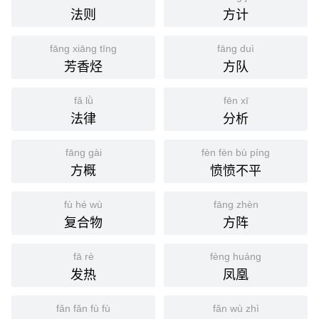
法则
方计
fāng xiāng tīng
fāng duì
芳香烃
方队
fǎ lǜ
fēn xī
法律
分析
fāng gài
fèn fèn bù píng
方概
愤愤不平
fù hé wù
fāng zhèn
复合物
方阵
fā rè
fèng huáng
发热
凤凰
fǎn fǎn fù fù
fǎn wù zhì