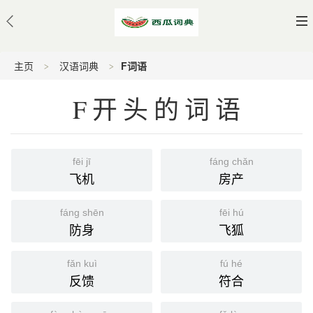
主页
汉语词典
F词语
F开头的词语
fēi jī
fáng chǎn
飞机
房产
fáng shēn
fēi hú
防身
飞狐
fǎn kuì
fú hé
反馈
符合