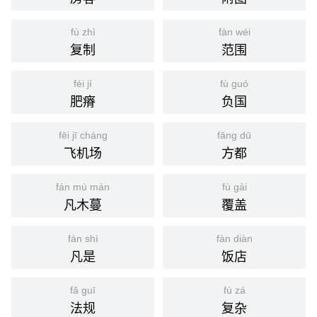
fù zhì
fàn wéi
复制
范围
féi jí
fù guó
肥瘠
负国
fēi jī cháng
fāng dū
飞机场
方都
fán mù màn
fù gài
凡木蔓
覆盖
fán shì
fàn diàn
凡是
饭店
fǎ guī
fù zá
法规
复杂