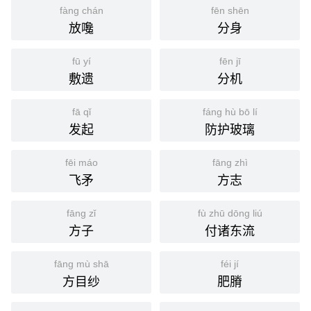
fàng chán
fēn shēn
放嚵
分身
fū yí
fēn jī
敷遗
分机
fā qǐ
fáng hù bō lí
发起
防护玻璃
fēi máo
fāng zhì
飞矛
方志
fāng zǐ
fù zhū dōng liú
方子
付诸东流
fāng mù shā
féi jí
方目纱
肥膌