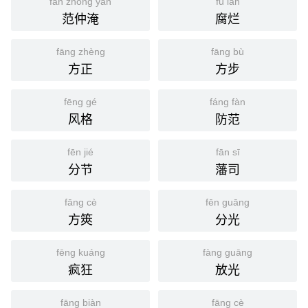
fàn zhòng yān
fǔ làn
范仲淹
腐烂
fāng zhèng
fāng bù
方正
方步
fēng gé
fáng fàn
风格
防范
fēn jié
fān sī
分节
藩司
fāng cè
fēn guāng
方筴
分光
fēng kuáng
fàng guāng
疯狂
放光
fāng biàn
fāng cè