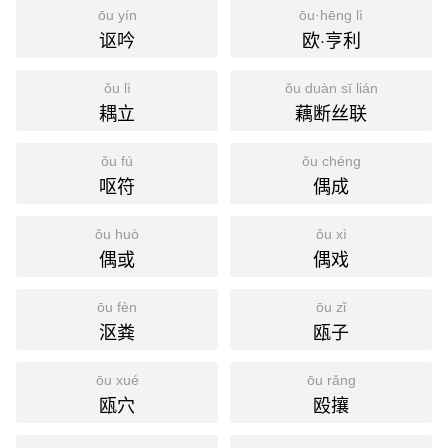
ōu yín
ōu·hēng lì
讴吟
欧·亨利
ǒu lì
ǒu duàn sī lián
耦立
藕断丝联
ǒu fú
ǒu chéng
呕符
偶成
ǒu huò
ǒu xì
偶或
偶戏
ōu fèn
ōu zǐ
沤粪
瓯子
ōu xué
ōu rǎng
瓯穴
殴攘