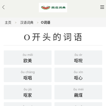
主页
汉语词典
O词语
O开头的词语
ōu měi
ǒu ér
欧美
呕唲
ǒu chàng
ǒu xīn
呕唱
呕心
ǒu jiā
ǒu méi
呕家
藕煤