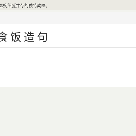
温婉细腻并存的独特韵味。
食饭造句