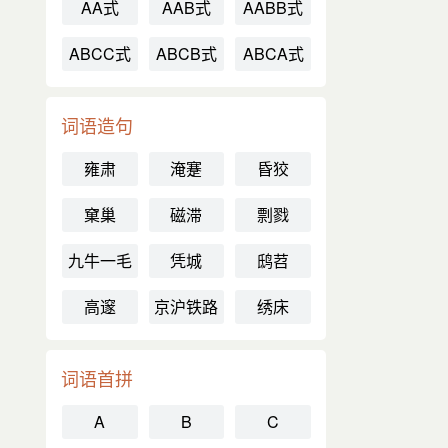
AA式
AAB式
AABB式
ABCC式
ABCB式
ABCA式
词语造句
雍肃
淹蹇
昏狡
窠巢
磁滞
剽戮
九牛一毛
凭城
鸱苕
高邃
京沪铁路
绣床
词语首拼
A
B
C