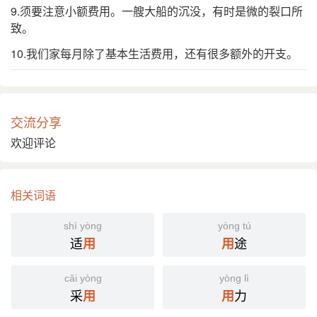
9.须要注意小额费用。一艘大船的沉没，有时是微的裂口所
致。
10.我们家每月除了基本生活费用，还有很多额外的开支。
交流分享
欢迎评论
相关词语
shì yòng
yòng tú
适
途
用
用
cǎi yòng
yòng lì
采
力
用
用