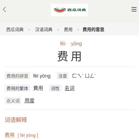
西瓜词典
汉语词典
费用
费用的意思
fèi
yòng
费用
fèi yòng
ㄈㄟˋ ㄩㄥˋ
费用的拼音
注音
費用
名词
费用的繁体
词性
用度
近义词
词语解释
费用
[ fèi yòng ]