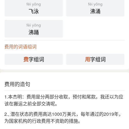
fēi yǒng
fèi yǒng
飞泳
沸涌
fèi yǒng
沸踊
费用的词语组词
字组词
字组词
费
用
费用的造句
1.本杰明：费用是分两部分收取，预付和尾款。我还以为应
该在搬运之前全部交清呢。
2., 潜在状态的费用高达1000万美元，每年通过的2019年，
为国家机构的行政费用不资助的措施。