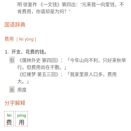
明 徐复祚 《一文钱》第四出：“元来我一向爱钱，不
肯费用，你道却是为何？”
国语辞典
费用
[ fèi yòng ]
⒈ 开支、花费的钱。
《儒林外史·第四回》：「今年山向不利，只好来秋举
引
行。但费用尚在不敷。」
《红楼梦·第五三回》：「我家里原人口多，费用
大。」
用度
近
分字解释
fèi
yòng
费
用