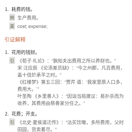
⒈ 耗费的钱。
生产费用。
例
cost; expense;
英
引证解释
⒈ 花用的钱财。
《荀子·礼论》：“孰知夫出费用之所以养财也。”
引
宋 汪应辰 《论添差员缺》：“今之州郡，凡百费用，
盖十倍於承平之时。”
《红楼梦》第五三回：“贾芹 道：‘我家里原人口多，
费用大。’”
叶圣陶 《乡里善人》：“因诣当局建议：易扑杀而为
收养，其费用由慈善家分任之。”
⒉ 花费；开支。
《北史·夏侯道迁传》：“沽买饮噉，多所费用，父时
引
田园，货卖畧尽。”