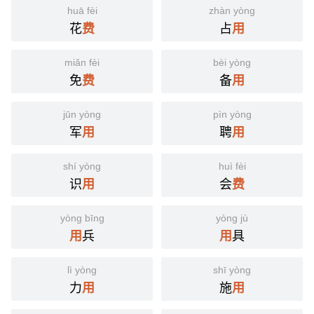
huā fèi
zhàn yòng
花
占
费
用
miǎn fèi
bèi yòng
免
备
费
用
jūn yòng
pìn yòng
军
聘
用
用
shí yòng
huì fèi
识
会
用
费
yòng bīng
yòng jù
兵
具
用
用
lì yòng
shī yòng
力
施
用
用