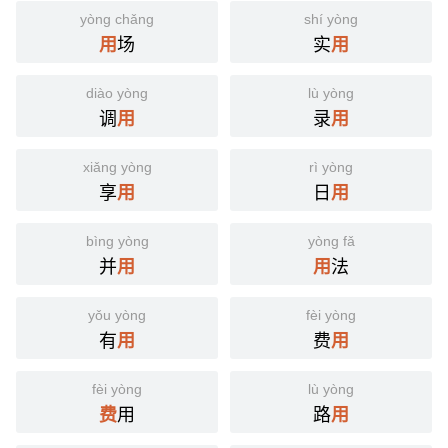
yòng chǎng
shí yòng
场
实
用
用
diào yòng
lù yòng
调
录
用
用
xiǎng yòng
rì yòng
享
日
用
用
bìng yòng
yòng fǎ
并
法
用
用
yǒu yòng
fèi yòng
有
费
用
用
fèi yòng
lù yòng
用
路
费
用