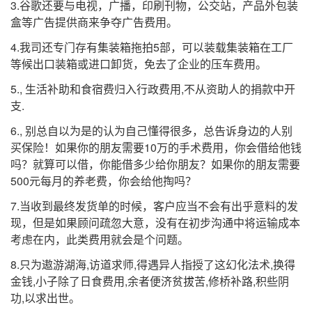
3.谷歌还要与电视，广播，印刷刊物，公交站，产品外包装
盒等广告提供商来争夺广告费用。
4.我司还专门存有集装箱拖拍5部，可以装载集装箱在工厂
等候出口装箱或进口卸货，免去了企业的压车费用。
5., 生活补助和食宿费归入行政费用,不从资助人的捐款中开
支.
6., 别总自以为是的认为自己懂得很多，总告诉身边的人别
买保险！如果你的朋友需要10万的手术费用，你会借给他钱
吗？就算可以借，你能借多少给你朋友？如果你的朋友需要
500元每月的养老费，你会给他掏吗？
7.当收到最终发货单的时候，客户应当不会有出乎意料的发
现，但是如果顾问疏忽大意，没有在初步沟通中将运输成本
考虑在内，此类费用就会是个问题。
8.只为遨游湖海,访道求师,得遇异人指授了这幻化法术,换得
金钱,小子除了日食费用,余者便济贫拔苦,修桥补路,积些阴
功,以求出世。