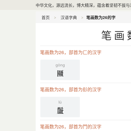
中华文化，源远流长，博大精深，蕴含着坚韧不拔与
首页
汉语字典
笔画数为26的字
笔画
笔画数为26，部首为匚的汉字
gòng
㔶
笔画数为26，部首为髟的汉字
lú
䰕
笔画数为26，部首为鬥的汉字