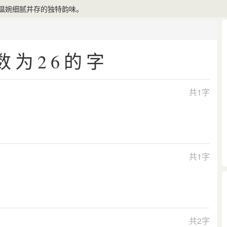
温婉细腻并存的独特韵味。
数为26的字
共1字
共1字
共2字