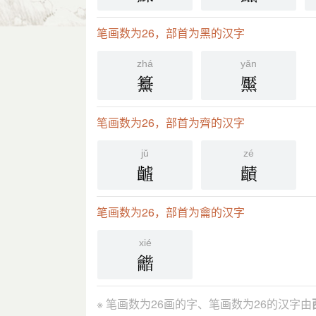
笔画数为26，部首为黑的汉字
zhá
yǎn
䵵
黶
笔画数为26，部首为齊的汉字
jǔ
zé
䶥
䶦
笔画数为26，部首为龠的汉字
xié
龤
※ 笔画数为26画的字、笔画数为26的汉字由