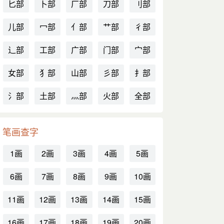
匕部
卜部
厂部
刀部
刂部
儿部
冖部
亻部
艹部
彳部
辶部
工部
广部
门部
宀部
女部
犭部
山部
彡部
扌部
氵部
土部
灬部
火部
全部
笔画查字
1画
2画
3画
4画
5画
6画
7画
8画
9画
10画
11画
12画
13画
14画
15画
16画
17画
18画
19画
20画