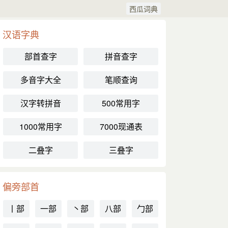
西瓜词典
汉语字典
部首查字
拼音查字
多音字大全
笔顺查询
汉字转拼音
500常用字
1000常用字
7000现通表
二叠字
三叠字
偏旁部首
丨部
一部
丶部
八部
勹部