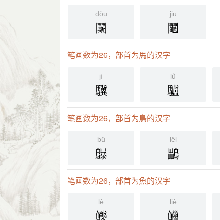
dòu
jiū
鬭
鬮
笔画数为26，部首为馬的汉字
jì
lǘ
驥
驢
笔画数为26，部首为鳥的汉字
bǔ
lěi
鸔
鸓
笔画数为26，部首为魚的汉字
lè
liè
鱳
鱲