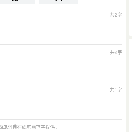
共2字
共2字
共1字
西瓜词典
在线笔画查字提供。