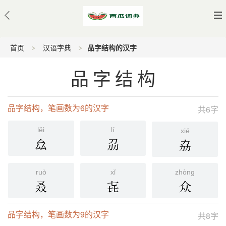
首页
汉语字典
品字结构的汉字
品字结构
品字结构，笔画数为6的汉字
共6字
lěi
lí
xié
厽
刕
劦
ruò
xǐ
zhòng
叒
㐂
众
品字结构，笔画数为9的汉字
共8字