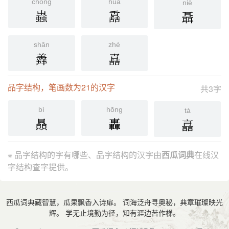
chóng
huà
niè
蟲
舙
聶
shān
zhé
羴
嚞
品字结构，笔画数为21的汉字
共3字
bì
hōng
tà
贔
轟
譶
※ 品字结构的字有哪些、品字结构的汉字由
西瓜词典
在线汉
字结构查字提供。
西瓜词典藏智慧，瓜果飘香入诗扉。 词海泛舟寻奥秘，典章璀璨映光
辉。 学无止境勤为径，知有涯边苦作梯。