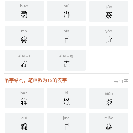
biāo
huì
jiān
骉
芔
姦
mó
pǐn
yáo
尛
品
垚
zhuǎn
zhuàng
孨
壵
品字结构，笔画数为12的汉字
共11字
bēn
bì
biāo
犇
赑
猋
cuì
jīng
miǎo
毳
晶
淼