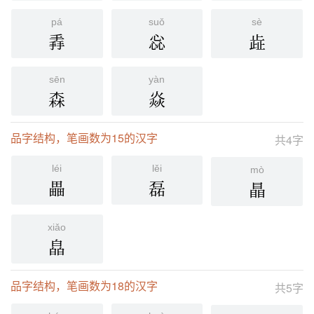
pá
suǒ
sè
掱
惢
歮
sēn
yàn
森
焱
品字结构，笔画数为15的汉字
共4字
léi
lěi
mò
畾
磊
瞐
xiǎo
皛
品字结构，笔画数为18的汉字
共5字