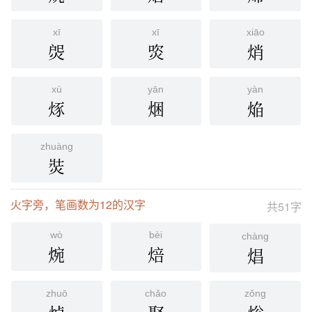
xī
xī
xiāo
焈
焁
焇
xù
yān
yàn
烼
焑
焔
zhuàng
焋
火字旁，笔画数为12的汉字
共51字
wò
bèi
chàng
焥
焙
焻
zhuō
chǎo
zǒng