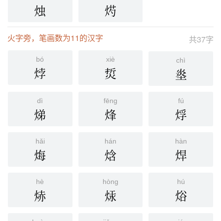
烛
烵
火字旁，笔画数为11的汉字
共37字
bó
xiè
chì
㶿
烲
烾
dì
fēng
fú
焍
烽
烰
hǎi
hán
hàn
烸
焓
焊
hè
hòng
hú
焃
㶹
焀