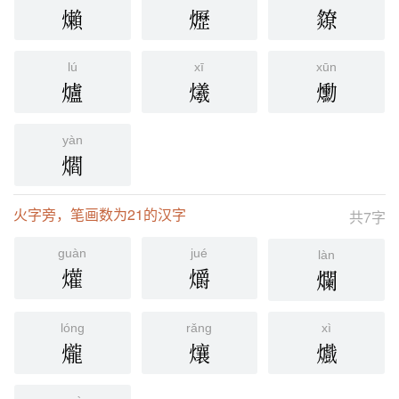
㸊
爏
爒
lú
xī
xūn
爐
爔
爋
yàn
爓
火字旁，笔画数为21的汉字
共7字
guàn
jué
làn
爟
爝
爛
lóng
rǎng
xì
爖
爙
㸍