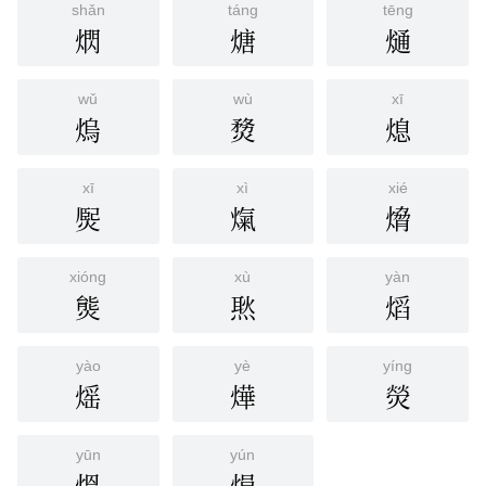
shǎn
táng
tēng
熌
煻
熥
wǔ
wù
xī
熓
熃
熄
xī
xì
xié
㷩
熂
熁
xióng
xù
yàn
熋
㷦
熖
yào
yè
yíng
熎
燁
熒
yūn
yún