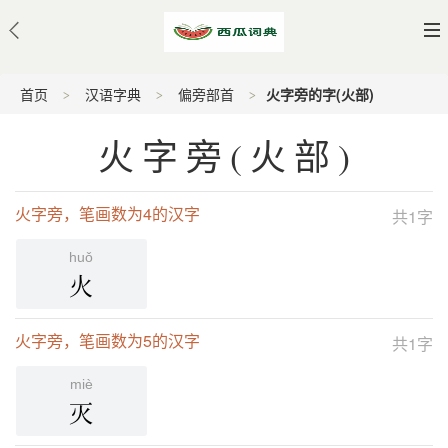
首页
汉语字典
偏旁部首
火字旁的字(火部)
火字旁(火部)
火字旁，笔画数为4的汉字
共1字
huǒ
火
火字旁，笔画数为5的汉字
共1字
miè
灭