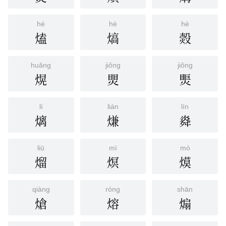
hé
hè
hè
熆
熇
㷤
huǎng
jiǒng
jiǒng
熀
煛
㷡
lí
lián
lín
㷰
熑
㷠
liū
mì
mò
熘
熐
㷬
qiàng
róng
shān
熗
熔
煽