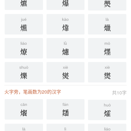
爊
爆
爂
jué
kào
là
爑
㸆
爉
liáo
lǜ
mò
爎
爈
爅
shuò
xiè
xiè
爍
爕
㸉
火字旁，笔画数为20的汉字
共10字
cān
fán
huò
爘
㸋
㸌
là
lì
liáo