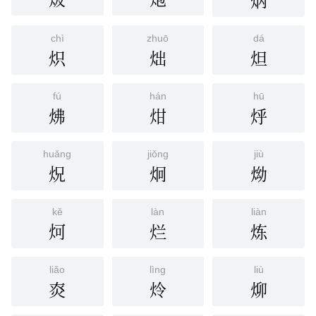
炳
chì
zhuō
dá
炽
炪
炟
fú
hán
hū
炥
㶰
烀
huǎng
jiǒng
jiù
炾
炯
㶭
kě
làn
liàn
炣
烂
炼
liǎo
lìng
liù
㶫
炩
㶯