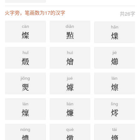
火字旁，笔画数为17的汉字
共26字
càn
diǎn
hǎn
燦
㸃
㸁
huǐ
huì
jié
燬
燴
㸅
jiǒng
jué
lán
燛
㷾
燷
lán
lián
líng
燣
燫
燯
nóng
què
tái
燶
燩
㸀