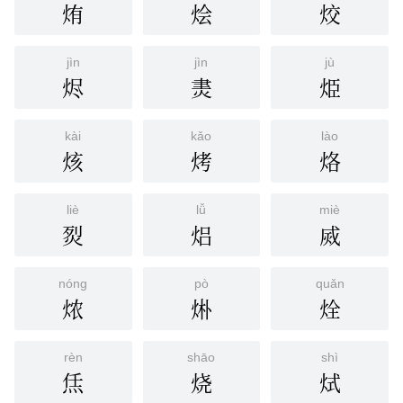
烠
烩
烄
jìn
jìn
jù
烬
㶳
烥
kài
kǎo
lào
烗
烤
烙
liè
lǚ
miè
烮
焒
烕
nóng
pò
quǎn
㶶
烞
烇
rèn
shāo
shì
㶵
烧
烒