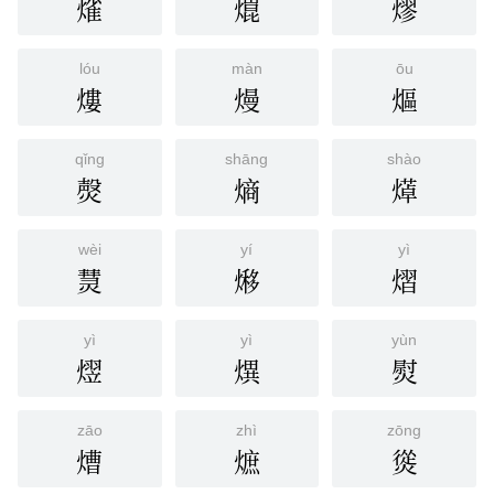
熦
熴
熮
lóu
màn
ōu
熡
熳
熰
qǐng
shāng
shào
㷫
熵
㷹
wèi
yí
yì
熭
熪
熠
yì
yì
yùn
熤
熼
熨
zāo
zhì
zōng
㷮
熫
熧