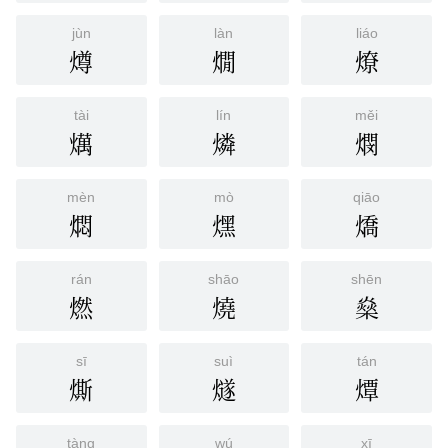
jùn
làn
liáo
燇
燗
燎
tài
lín
měi
燤
燐
燘
mèn
mò
qiāo
燜
㷵
燆
rán
shāo
shēn
燃
燒
燊
sī
suì
tán
燍
燧
燂
tàng
wú
xī