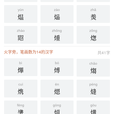
yūn
zào
zhǎ
煴
煰
㷢
zhào
zhǒng
zǒng
㷖
煄
㷓
火字旁，笔画数为14的汉字
共41字
bì
bó
chǎo
熚
煿
煼
cuì
ēn
péng
㷪
煾
熢
fēng
gòng
gòu
㷭
熕
煹