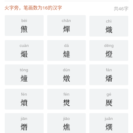
火字旁，笔画数为16的汉字
共46字
bèi
chǎn
chì
㷶
燀
熾
cuàn
dá
dēng
熶
燵
燈
tóng
dùn
fán
燑
燉
燔
fén
fén
gé
燌
燓
㷴
jiān
jiāo
juǎn
熸
燋
㷷