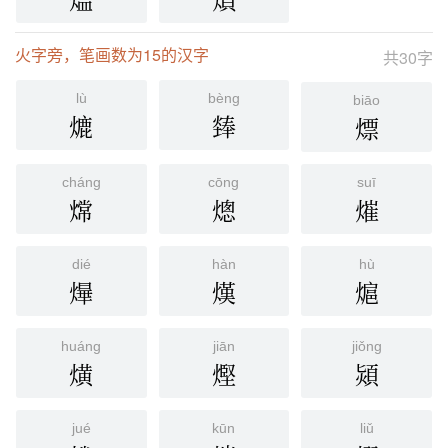
熅
熉
火字旁，笔画数为15的汉字
共30字
lù
bèng
biāo
熝
㷯
熛
cháng
cōng
suī
龦
熜
熣
dié
hàn
hù
㷸
熯
熩
huáng
jiān
jiǒng
熿
熞
熲
jué
kūn
liǔ