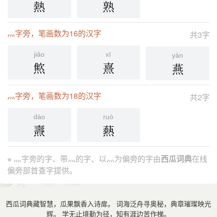
熱
熟
灬字旁，笔画数为16的汉字
共3字
jiǎo
xī
yàn
燞
熹
燕
灬字旁，笔画数为18的汉字
共2字
dào
ruò
燾
爇
※ 灬字旁的字、带灬的字、以灬为偏旁的字由
西瓜词典
在线
偏旁部首查字提供。
西瓜词典藏智慧，瓜果飘香入诗扉。 词海泛舟寻奥秘，典章璀璨映光
辉。 学无止境勤为径，知有涯边苦作梯。