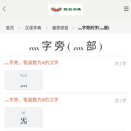
首页
汉语字典
偏旁部首
灬字旁的字(灬部)
灬字旁(灬部)
灬字旁，笔画数为4的汉字
共1字
huǒ
灬
灬字旁，笔画数为8的汉字
共1字
qì
炁