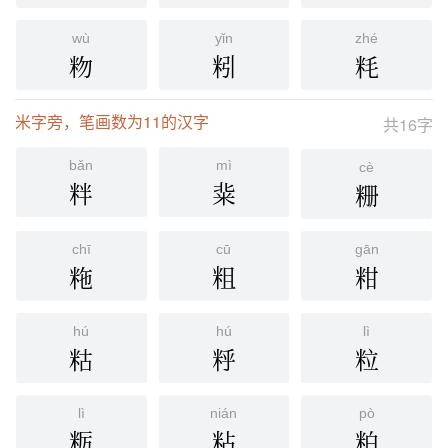
wù
yǐn
zhé
粅
粌
粍
米字旁，笔画数为11的汉字
共16字
bǎn
mì
cè
䉽
䉾
粣
chī
cū
gān
粚
粗
粓
hú
hú
lì
䊀
䉿
粒
lì
nián
pò
粝
粘
粕