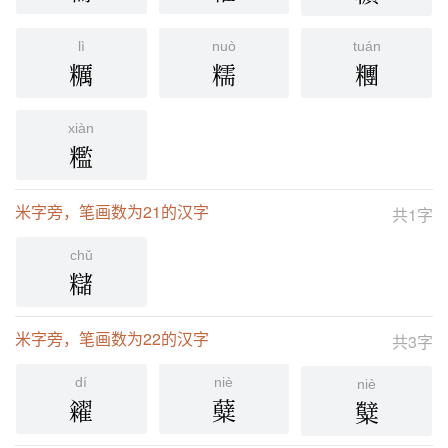
lì
nuò
tuán
糲
糯
糰
xiàn
糮
米字旁，笔画数为21的汉字
共1字
chǔ
䊰
米字旁，笔画数为22的汉字
共3字
dí
niè
niè
糴
糵
糱