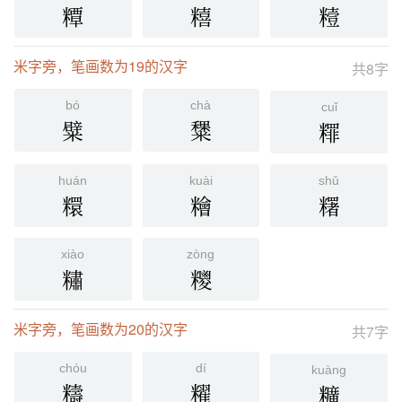
䊤
糦
䊦
米字旁，笔画数为19的汉字
共8字
bó
chà
cuǐ
糪
䊬
䊫
huán
kuài
shǔ
糫
糩
糬
xiào
zòng
䊥
糭
米字旁，笔画数为20的汉字
共7字
chóu
dí
kuàng
䊭
䊮
䊯