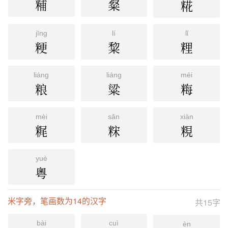
䊇
粲
糀
jīng
lí
lǐ
粳
䊍
粴
liáng
liáng
méi
粮
粱
䊈
mèi
sǎn
xiàn
䊊
䊉
粯
yuè
粵
米字旁，笔画数为14的汉字
共15字
bài
cuì
èn