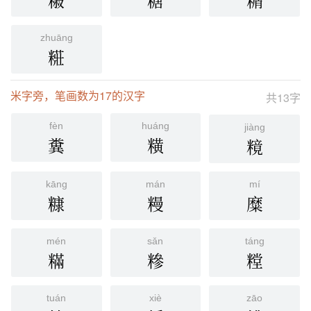
䊛
糖
糏
zhuāng
糚
米字旁，笔画数为17的汉字
共13字
fèn
huáng
jiàng
糞
䊣
糡
kāng
mán
mí
糠
䊡
糜
mén
sǎn
táng
䊟
糝
糛
tuán
xiè
zāo