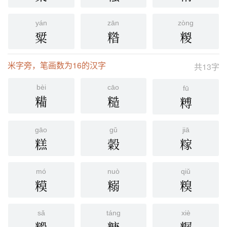
yán
zān
zòng
䊙
糌
糉
米字旁，笔画数为16的汉字
共13字
bèi
cāo
fū
糒
糙
糐
gāo
gǔ
jiā
糕
糓
糘
mó
nuò
qiǔ
糢
糑
糗
sǎ
táng
xiè