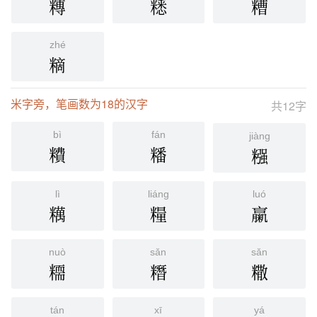
䊜
䊝
糟
zhé
䊞
米字旁，笔画数为18的汉字
共12字
bì
fán
jiàng
䊧
䊩
糨
lì
liáng
luó
䊪
糧
䊨
nuò
sǎn
sǎn
糥
糣
糤
tán
xī
yá