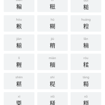
duī
糄
糍
䊚
hóu
hū
huáng
糇
糊
䊗
jiàn
jiù
lǎn
糋
䊘
䊖
lí
miàn
róu
糎
糆
糅
shēn
shì
táng
糂
䊓
糃
xì
xiǔ
xǔ
䊠
糔
糈