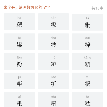
米字旁，笔画数为10的汉字
共18字
bā
bǎn
bǐ
粑
粄
粃
bì
shā
cuì
粊
粆
粋
fěn
hù
kāng
粉
粐
粇
jù
liào
mǐ
粔
䉼
粎
qí
róu
tà
䉻
粈
粏