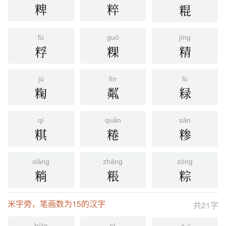
粺
粹
䊐
fū
guǒ
jīng
粰
粿
精
jú
lín
lù
粷
粼
粶
qí
quǎn
sǎn
粸
䊎
糁
xiǎng
zhāng
zòng
䊑
粻
粽
米字旁，笔画数为15的汉字
共21字
biān
cí