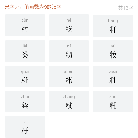
米字旁，笔画数为9的汉字
共13字
cùn
hé
hóng
籿
籺
䉺
lèi
ní
nǚ
类
籾
籹
qiān
shēn
xiān
粁
籸
籼
zhāi
zhàng
zhé
粂
粀
籷
zǐ
籽