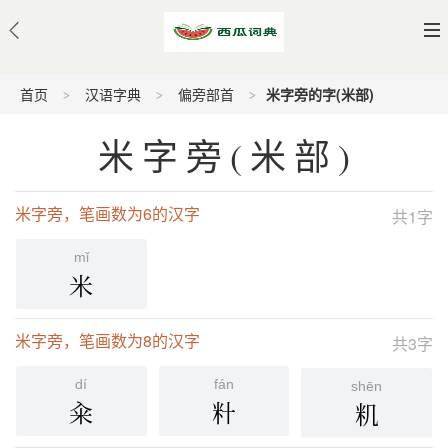
首页
汉语字典
偏旁部首
米字旁的字(米部)
米字旁(米部)
米字旁，笔画数为6的汉字
共1字
mǐ
米
米字旁，笔画数为8的汉字
共3字
dí
fán
shēn
籴
籵
籶