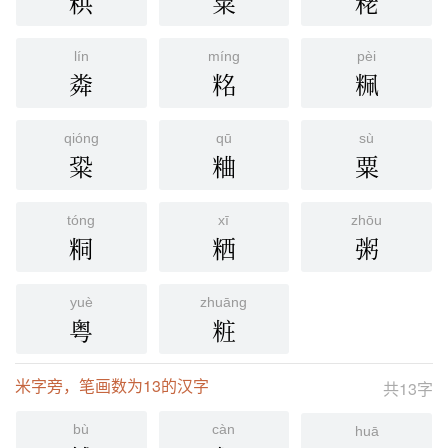
粠
䊆
粩
lín
míng
pèi
粦
䊅
䊃
qióng
qū
sù
䊄
粬
粟
tóng
xī
zhōu
粡
粞
粥
yuè
zhuāng
粤
粧
米字旁，笔画数为13的汉字
共13字
bù
càn
huā