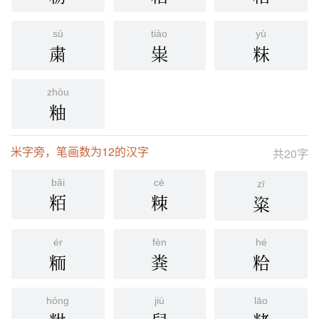
sù
tiào
yù
粛
粜
粖
zhòu
粙
米字旁，笔画数为12的汉字
共20字
bǎi
cè
zī
粨
䊂
粢
ér
fèn
hé
粫
粪
粭
hóng
jiù
lāo